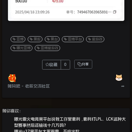
亚博
黑款
黑台
亚博平台
爱游戏
曝光亚博
亚博爱游戏
收藏
0
分享
赌狗吧 - 老哥交流社区
➦
赌你喜欢：
曝光雷火电竞黑平台说我工作室套利 ,套利打LPL、LCK这种大
型赛事然后还输钱十几万吗？
曝光u37黑平台大家避雷，不给出款