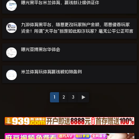
曝光黑平台米兰体育，赢钱就让提供证件
九游体育黑平台，随意更改玩家账户金额，恶意侵吞玩家
资金！所谓"大平台"就是如此欺诈玩家？毫无公平公正可言
曝光亚博黑台华体会
米兰体育玩体育赢钱被扣除盈利
1
2
3
▶