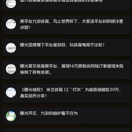
进入西港黄金海岸娱乐城亚博集团的注意事项
黑平台九游体育，马上世界杯了，大家选平台的时候注意
点吧！
曝光亚博旗下平台爱游戏，玩体育电竞不出款！
曝光星空体育黑平台，提现16万跟我说风险订单提现失败
抹除了所有金额。
【曝光维权】 米兰体育 以“打水”为由拒绝提款20万，
真实经历分享！
曝光开云，九游的维护毫不作为