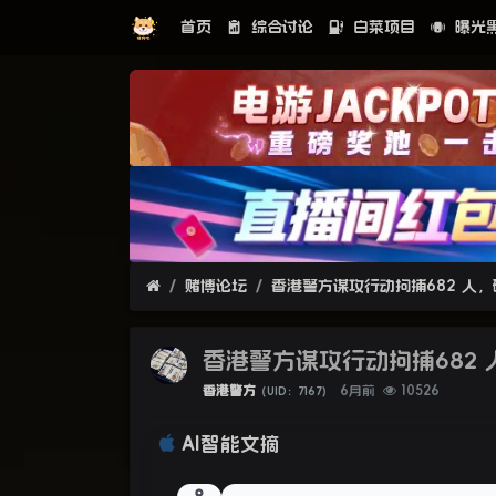
首页
综合讨论
白菜项目
曝光
赌博论坛
香港警方谋攻行动拘捕682 
香港警方
6月前
10526
（UID：7167）
AI智能文摘