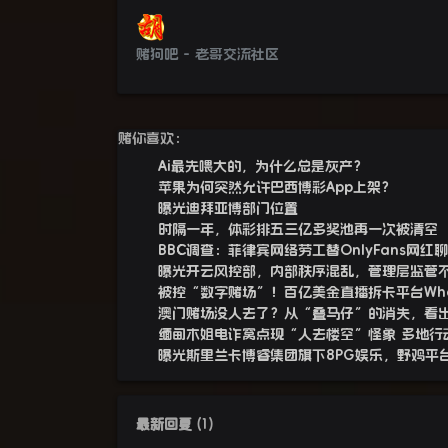
赌狗吧 - 老哥交流社区
赌你喜欢：
Ai最先喂大的，为什么总是灰产？
苹果为何突然允许巴西博彩App上架？
曝光迪拜亚博部门位置
时隔一年，体彩排五三亿多奖池再一次被清空
BBC调查：菲律宾网络劳工替OnlyFans网红
曝光开云风控部，内部秩序混乱，管理层监管
被控“数字赌场”！百亿美金直播拆卡平台Wha
澳门赌场没人去了？从“叠马仔”的消失，看
缅甸木姐电诈窝点现“人去楼空”怪象 多地行
曝光斯里兰卡博睿集团旗下8PG娱乐，野鸡平
最新回复
(
1
)