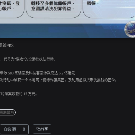
洗黑钱团伙
、代号为“谋攻”的全港性执法行动。
 580 宗骗案及科技罪案涉款高达 6.2 亿港元
执法行动中破获一个本地网上情缘诈骗集团，及利用虚拟货币洗黑钱的团伙。
，平均每案涉款约 15 万元。
香港警方
收藏
0
分享