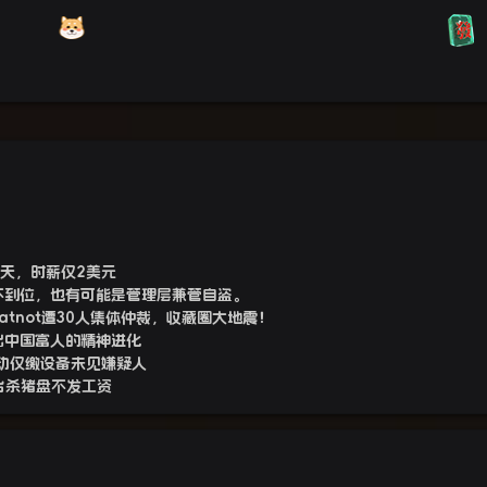
聊天，时薪仅2美元
不到位，也有可能是管理层兼管自盗。
tnot遭30人集体仲裁，收藏圈大地震！
出中国富人的精神进化
动仅缴设备未见嫌疑人
台杀猪盘不发工资