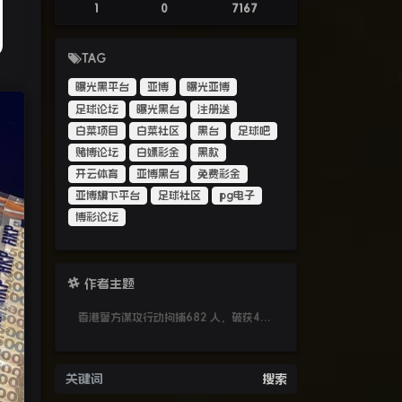
1
0
7167
TAG
曝光黑平台
亚博
曝光亚博
足球论坛
曝光黑台
注册送
白菜项目
白菜社区
黑台
足球吧
赌博论坛
白嫖彩金
黑款
开云体育
亚博黑台
免费彩金
亚博旗下平台
足球社区
pg电子
博彩论坛
作者主题
香港警方谋攻行动拘捕682 人，破获4400万港元虚拟货币洗黑钱团伙
搜索