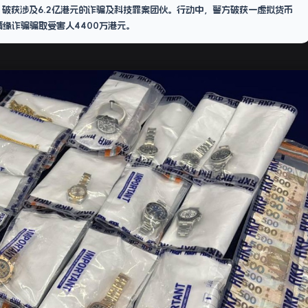
，破获涉及6.2亿港元的诈骗及科技罪案团伙。行动中，警方破获一虚拟货币
情缘诈骗骗取受害人4400万港元。