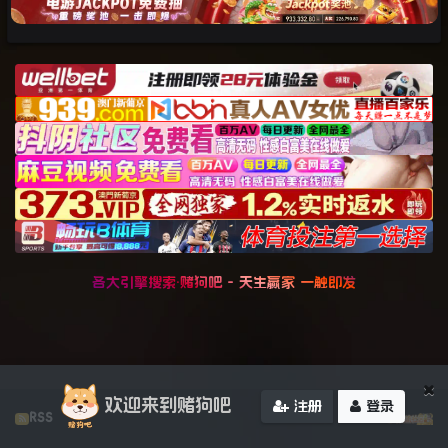
各大引擎搜索·赌狗吧 - 天生赢家 一触即发
×
欢迎来到赌狗吧
注册
登录
RSS